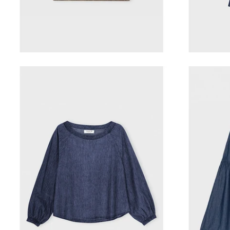
VILD KØRVEL
Care by me-Joy blouse
Car
1.200,00 kr