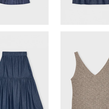
VILD KØRVEL
VILD KØRVEL
e by me-Joy skirt
Care by me-Aja 
1.200,00 kr
1.300,00 kr