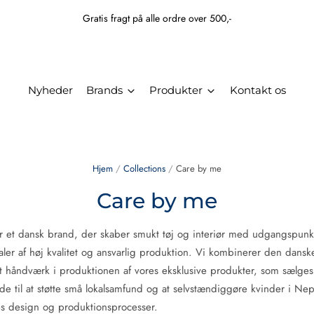
Gratis fragt på alle ordre over 500,-
Nyheder
Brands
Produkter
Kontakt os
Hjem
/
Collections
/
Care by me
Care by me
et dansk brand, der skaber smukt tøj og interiør med udgangspunkt 
aler af høj kvalitet og ansvarlig produktion. Vi kombinerer den dansk
 håndværk i produktionen af vores eksklusive produkter, som sælges
de til at støtte små lokalsamfund og at selvstændiggøre kvinder i Ne
es design og produktionsprocesser.