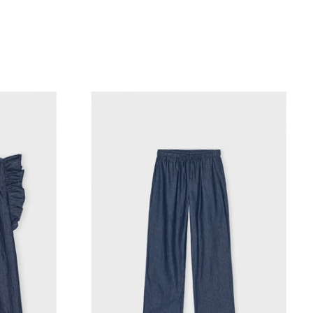
VILD KØRVEL
ic top
Care by me-Joy casual pants
1.000,00 kr