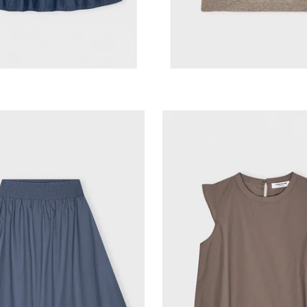
VILD KØRVEL
VILD KØRVEL
 by me-Laura skirt
Care by me-Laura le