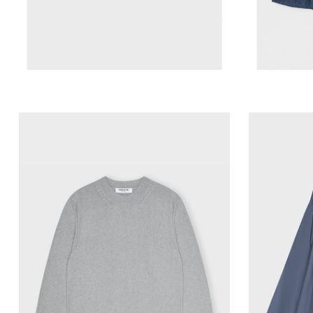
VILD KØRVEL
Care by me-Duo sweater
Care
2.800,00 kr