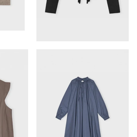
VILD KØRVEL
af top
Care by me-Laura art dress
1.500,00 kr