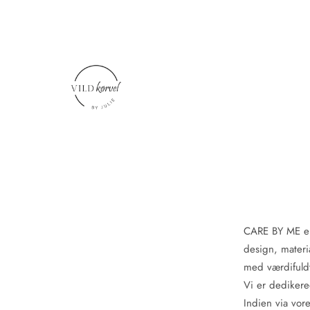
CARE BY ME er 
design, materi
med værdifuldt
Vi er dedikere
Indien via vor