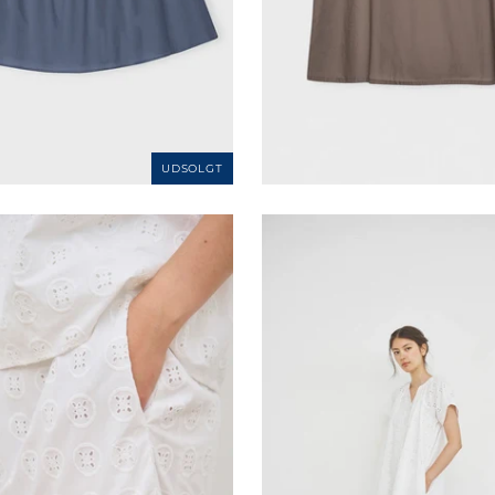
UDSOLGT
VILD KØRVEL
VILD KØRVEL
by me-Augusta skirt
Care by me-Augusta
1.500,00 kr
1.500,00 kr