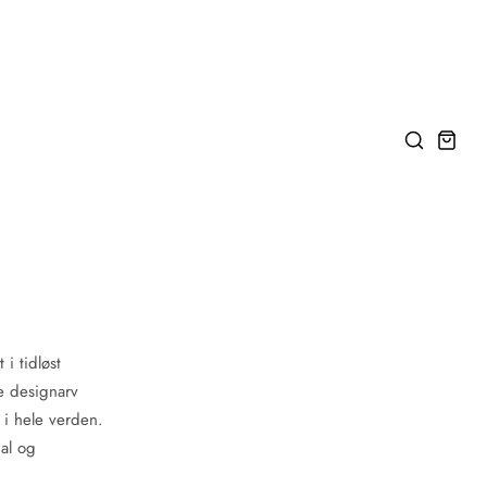
i tidløst
e designarv
 i hele verden.
pal og