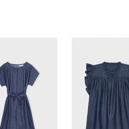
VILD KØRVEL
VILD KØRVEL
e by me-Joy tunic
Care by me-Joy bas
1.400,00 kr
800,00 kr