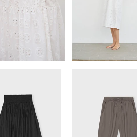
VILD KØRVEL
VILD KØRVEL
y me-Laura long skirt
Care By Me-Laura cas