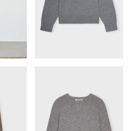
VILD KØRVEL
ual pants
Care By Me-caroline blouse