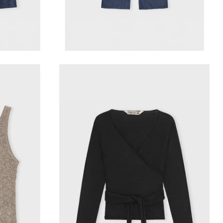
VILD KØRVEL
top
Care by me-Breathe wrap
1.000,00 kr