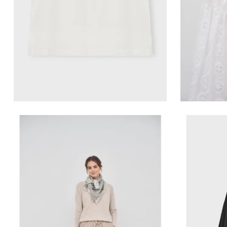
VILD KØRVEL
Care by me-Laura classic pants
Care b