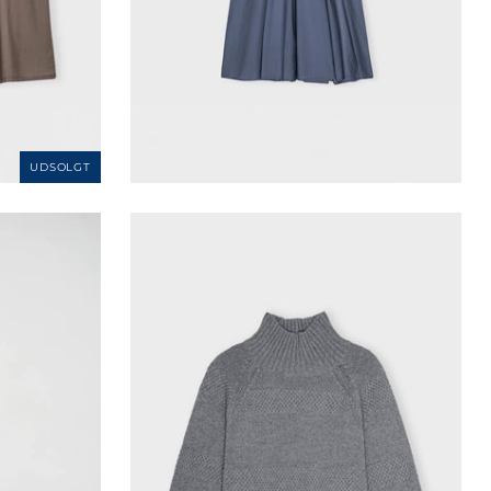
UDSOLGT
VILD KØRVEL
 kjole
Care by me-Mea sweater
3.500,00 kr