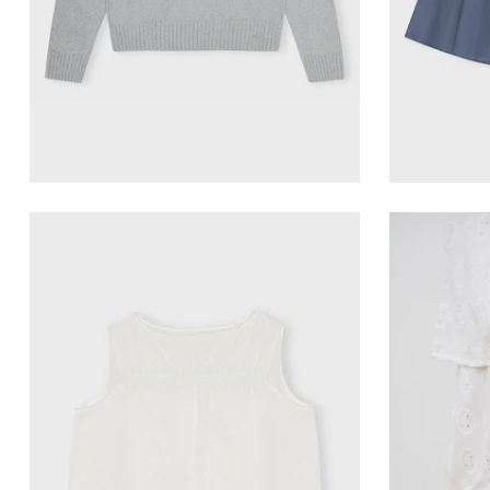
VILD KØRVEL
care by me-Cecilie top
Care 
600,00 kr