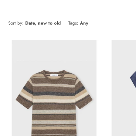
Sort by:
Date, new to old
Tags:
Any
VILD KØRVEL
Care by me-Melanie t-shirt
Car
2.200,00 kr