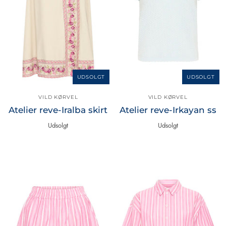
UDSOLGT
UDSOLGT
VILD KØRVEL
VILD KØRVEL
Atelier reve-Iralba skirt
Atelier reve-Irkayan ss
Udsolgt
Udsolgt