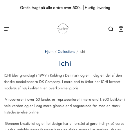
Gratis fragt på alle ordre over 500,- ⎜Hurtig levering
Hjem
/
Collections
/
Ichi
Ichi
ICHI blev grundlagt i 1999 i Kolding i Danmark og er i dag en del af den
danske modekoncern DK Company. I mere end to årtier har ICHI leveret
modetøj af høj kvalitet til en overkommelig pris.
Vi opererer i over 50 lande, er repræsenteret i mere end 1.800 butikker i
hele verden og er i dag mere globale end nogensinde før med en stærk
tilstedeværelse online.
Gennem kreativitet og et flot design har vi forstået at gøre indtryk på vores
kunder, opfylde deres forventninger og skabe succes i et marked, der er