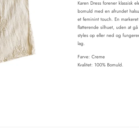
Karen Dress forener klassisk e
bomuld med en afrundet halsud
et feminint touch. En markere
flatterende silhuet, uden at g
styles op eller ned og funger
lag.
Farve: Creme
Kvalitet: 100% Bomuld.