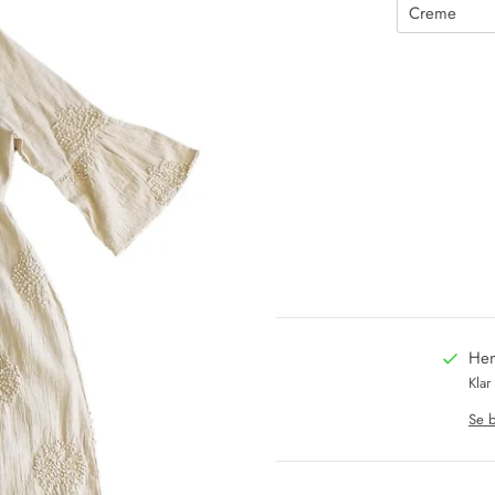
Hen
Klar
Se b