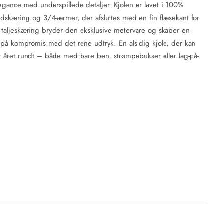
legance med underspillede detaljer. Kjolen er lavet i 100%
skæring og 3/4-ærmer, der afsluttes med en fin flæsekant for
t taljeskæring bryder den eksklusive metervare og skaber en
å på kompromis med det rene udtryk. En alsidig kjole, der kan
er året rundt – både med bare ben, strømpebukser eller lag-på-