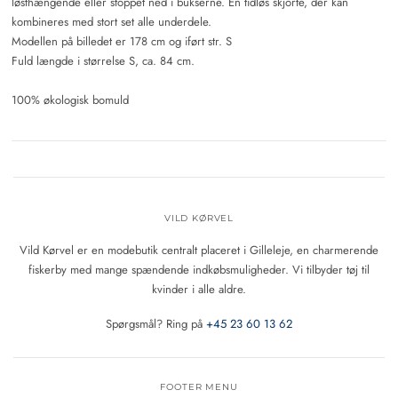
løsthængende eller stoppet ned i bukserne. En tidløs skjorte, der kan
kombineres med stort set alle underdele.
Modellen på billedet er 178 cm og iført str. S
Fuld længde i størrelse S, ca. 84 cm.
100% økologisk bomuld
VILD KØRVEL
Vild Kørvel er en modebutik centralt placeret i Gilleleje, en charmerende
fiskerby med mange spændende indkøbsmuligheder. Vi tilbyder tøj til
kvinder i alle aldre.
Spørgsmål? Ring på
+45 23 60 13 62
FOOTER MENU