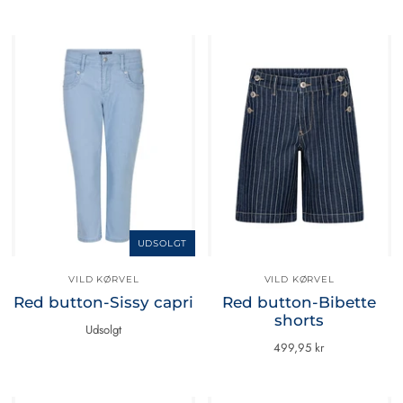
UDSOLGT
VILD KØRVEL
VILD KØRVEL
Red button-Sissy capri
Red button-Bibette
shorts
Udsolgt
499,95 kr